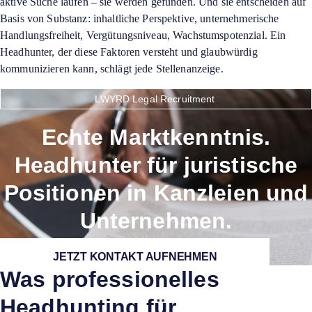
aktive Suche laufen – sie werden gefunden. Und sie entscheiden auf
Basis von Substanz: inhaltliche Perspektive, unternehmerische
Handlungsfreiheit, Vergütungsniveau, Wachstumspotenzial. Ein
Headhunter, der diese Faktoren versteht und glaubwürdig
kommunizieren kann, schlägt jede Stellenanzeige.
LWYRD Legal Recruitment
Echte Marktkenntnis.
Headhunter für juristische
Positionen in Kanzleien und
Unternehmen.
JETZT KONTAKT AUFNEHMEN
Was professionelles
Headhunting für