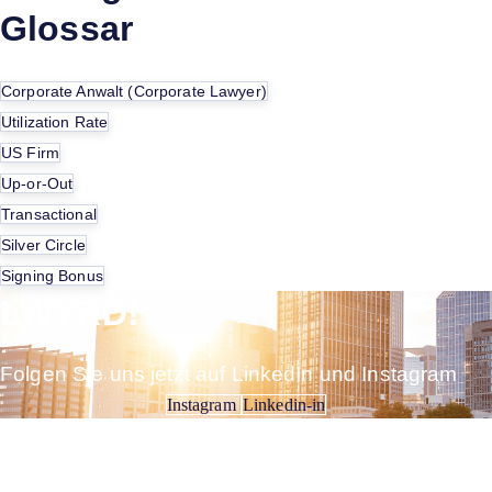
Glossar
Corporate Anwalt (Corporate Lawyer)
Utilization Rate
US Firm
Up-or-Out
Transactional
Silver Circle
Signing Bonus
LWYRD!
Folgen Sie uns jetzt auf LinkedIn und Instagram
Instagram
Linkedin-in
Anerkannt. Engagiert. Vernetzt.